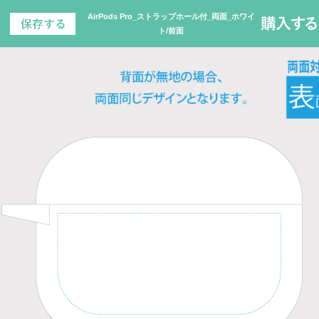
AirPods Pro_ストラップホール付_両面_ホワイ
ト/前面