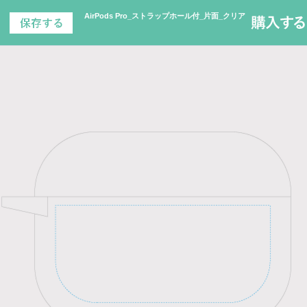
AirPods Pro_ストラップホール付_片面_クリア