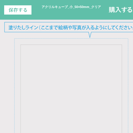
アクリルキューブ_小_50×50mm_クリア