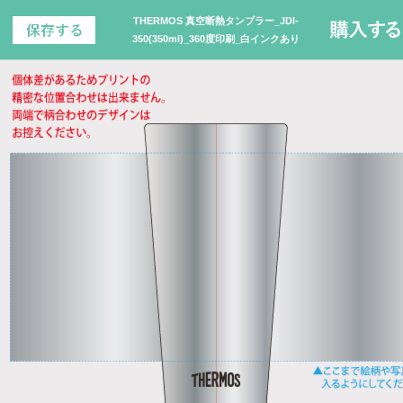
THERMOS 真空断熱タンブラー_JDI-
350(350ml)_360度印刷_白インクあり