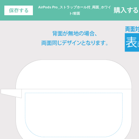
AirPods Pro_ストラップホール付_両面_ホワイ
ト/前面