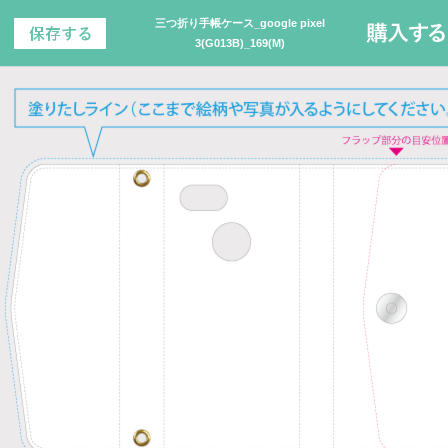
三つ折り手帳ケース_google pixel
3(G013B)_169(M)