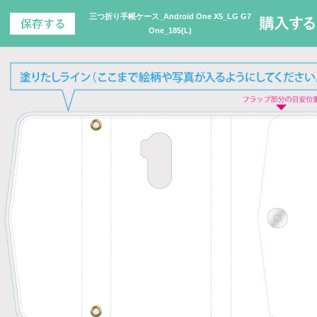
三つ折り手帳ケース_Android One X5_LG G7
One_185(L)