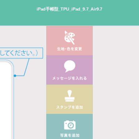
iPad手帳型_TPU_iPad_9.7_Air9.7