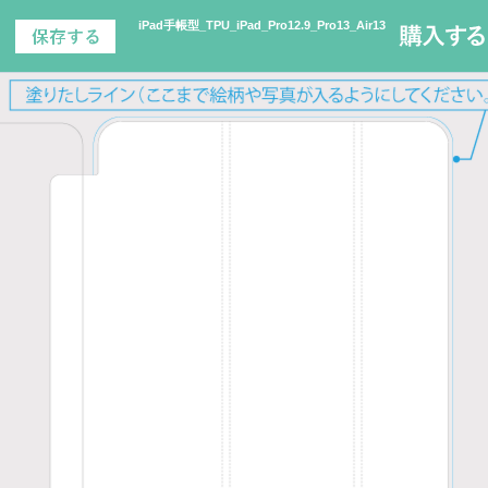
iPad手帳型_TPU_iPad_Pro12.9_Pro13_Air13